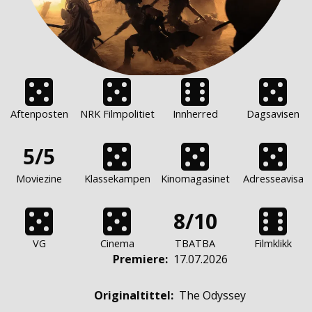
Aftenposten
NRK Filmpolitiet
Innherred
Dagsavisen
5/5
Moviezine
Klassekampen
Kinomagasinet
Adresseavisa
8/10
VG
Cinema
TBATBA
Filmklikk
Premiere
:
17.07.2026
Originaltittel:
The Odyssey