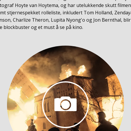
otograf Hoyte van Hoytema, og har utelukkende skutt film
t stjernespekket rolleliste, inkludert Tom Holland, Zenda
nson, Charlize Theron, Lupita Nyong'o og Jon Bernthal, bli
e blockbuster og et must å se på kino.