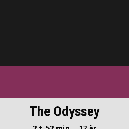
The Odyssey
2 t. 52 min.
12 år