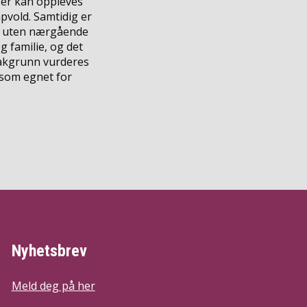
ser kan oppleves
vold. Samtidig er
les uten nærgående
g familie, og det
bakgrunn vurderes
som egnet for
Nyhetsbrev
Meld deg på her