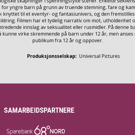
logiske skapninger i spenningsfylte scener. Enkelte sekven
or yngre barn på grunn av truende stemning, fare og kamp
 knyttet til et eventyr- og fantasiunivers, og den fremstil
skildring. Filmen har et tydelig narrativ om mot, utholdenhet o
mtredende innslag av seksualitet eller rusmidler. På denne 
å kunne virke skremmende på barn under 12 år, men anses 
publikum fra 12 år og oppover.
Produksjonsselskap:
Universal Pictures
SAMARBEIDSPARTNERE