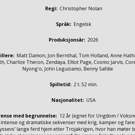
Regi:
Christopher Nolan
Språk:
Engelsk
Produksjonsår:
2026
illere
:
Matt Damon, Jon Bernthal, Tom Holland, Anne Hath
th, Charlize Theron, Zendaya, Elliot Page, Cosmo Jarvis, Cor
Nyong'o, John Leguizamo, Benny Safdie
Spilletid:
2 t. 52 min.
Nasjonalitet:
USA
rense med begrunnelse:
12 år
(egnet for
Ungdom / Voksn
 intense og dramatiske sekvenser med krig, kamper og faref
dyssevs’ lange ferd hjem etter Trojakrigen, hvor han møter