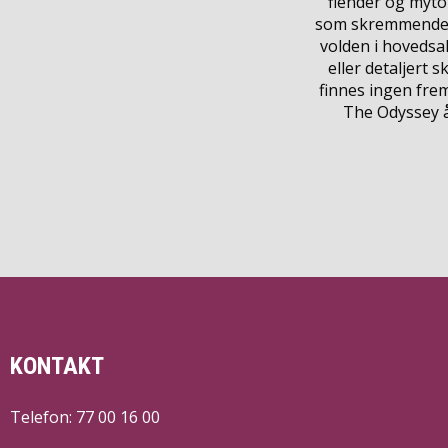
fiender og myto
som skremmende f
volden i hovedsak
eller detaljert 
finnes ingen fre
The Odyssey 
KONTAKT
Telefon: 77 00 16 00