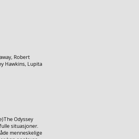
away, Robert
ey Hawkins, Lupita
e
)
The Odyssey
ulle situasjoner.
 både menneskelige