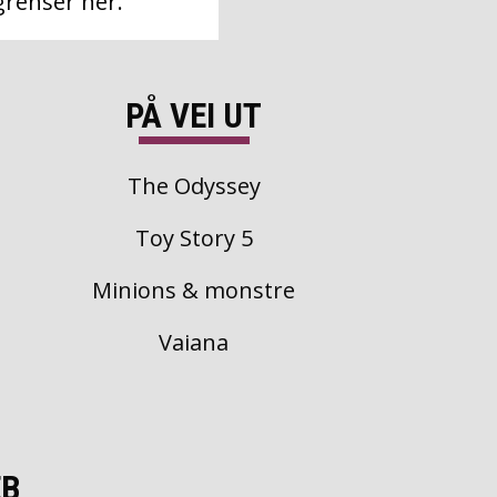
grenser her.
PÅ VEI UT
The Odyssey
Toy Story 5
Minions & monstre
Vaiana
EB