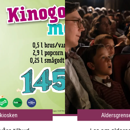
okiosken
Aldersgrense