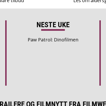
våre tilbud
Les om alders
NESTE UKE
Paw Patrol: Dinofilmen
RAILERE OG FILMNYTT FRA FILMW