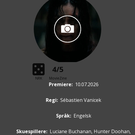
4/5
NRK
MovieZine
Premiere
:
10.07.2026
Regi:
Sébastien Vanicek
Språk:
Engelsk
Skuespillere
:
Luciane Buchanan, Hunter Doohan,